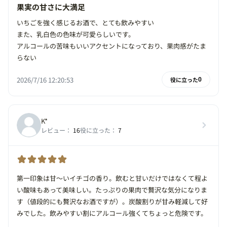
果実の甘さに大満足
いちごを強く感じるお酒で、とても飲みやすい
また、乳白色の色味が可愛らしいです。
アルコールの苦味もいいアクセントになっており、果肉感がたま
らない
2026/7/16 12:20:53
役に立った
0
K*
レビュー：
16
役に立った：
7
第一印象は甘〜いイチゴの香り。飲むと甘いだけではなくて程よ
い酸味もあって美味しい。たっぷりの果肉で贅沢な気分になりま
す（値段的にも贅沢なお酒ですが）。炭酸割りが甘み軽減して好
みでした。飲みやすい割にアルコール強くてちょっと危険です。