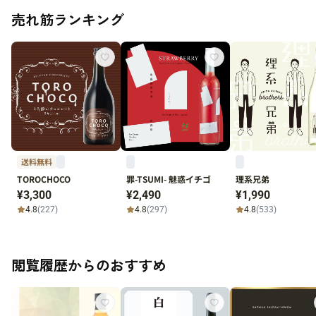
Coconut-」
売れ筋ランキング
送料無料
TOROCHOCO
罪-TSUMI- 魅惑イチゴ
理系兄弟
¥3,300
¥2,490
¥1,990
4.8
(227)
4.8
(297)
4.8
(533)
閲覧履歴からのおすすめ