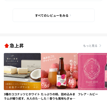
すべてのレビューをみる
急上昇
もっと見る
3種のココナッツとホワイト
たっぷりの桃、詰め込みま
フレア・ルビー
ラムが織り成す、大人のため
した！香りも風味もぎゅぎ
の極上デザート「贅の三重
ゅっと"桃"ビール「桃まる
奏チーズケーキ -
ごとヴァイツェン」