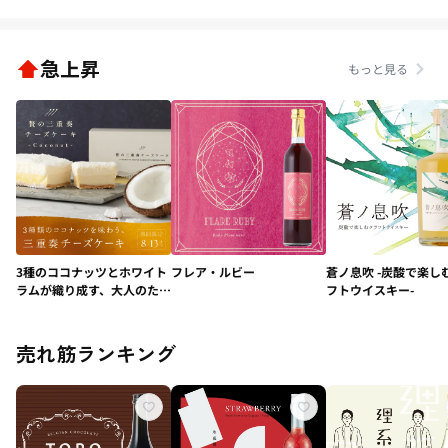
急上昇
もっと見る
3種のココナッツとホワイト
フレア・ルビー
蒼ノ息吹 -炭酸で楽し
ラムが織り成す、大人のため
フトウイスキー-
の極上デザート「贅の三重
奏チーズケーキ -
Coconut-」
売れ筋ランキング