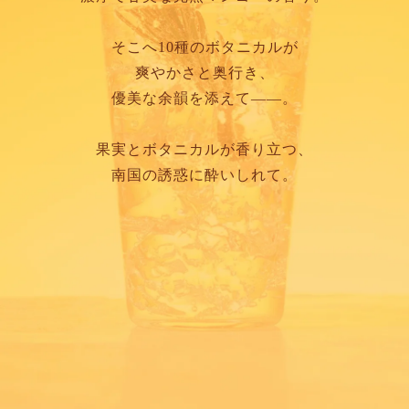
そこへ10種のボタニカルが
爽やかさと奥行き、
優美な余韻を添えて――。
果実とボタニカルが香り立つ、
南国の誘惑に酔いしれて。