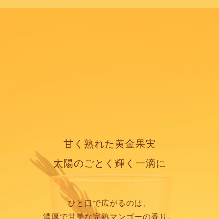
甘く熟れた黄金果実
太陽のごとく輝く一滴に
ひと口で広がるのは、
濃厚で甘美な完熟マンゴーの香り。