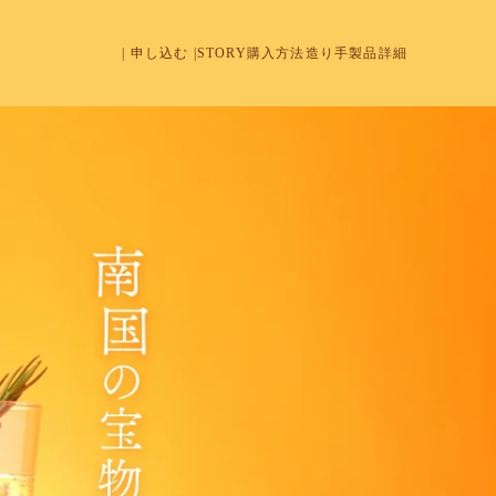
| 申し込む |
STORY
購入方法
造り手
製品詳細