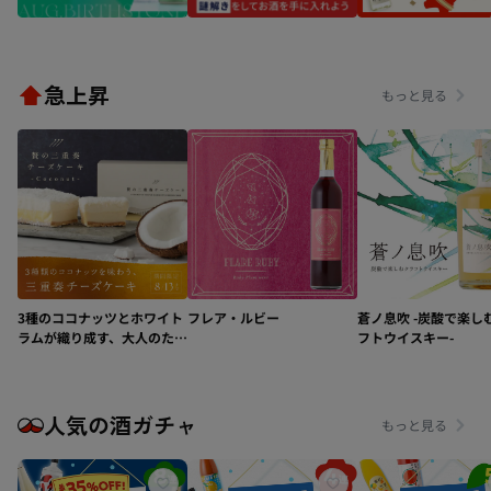
急上昇
もっと見る
3種のココナッツとホワイト
フレア・ルビー
蒼ノ息吹 -炭酸で楽し
ラムが織り成す、大人のため
フトウイスキー-
の極上デザート「贅の三重
奏チーズケーキ -
Coconut-」
人気の酒ガチャ
もっと見る