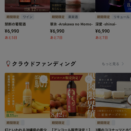
期間限定
ワイン
期間限定
果実酒
期間限定
リキュール
禁断の葡萄酒
翠氷 -Arakawa no Momo-
深愛 -shinai-
¥6,990
¥6,990
¥6,990
あと5日
あと7日
あと7日
クラウドファンディング
もっと見る
期間限定
期間限定
期間限定
幻といわれる沖縄県の希少
【アンコール販売決定！】
3種のココナッツとホ