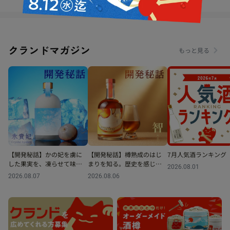
クランドマガジン
もっと見る
【開発秘話】かの妃を虜に
【開発秘話】樽熟成のはじ
7月人気酒ランキング
した果実を、凍らせて味わ
まりを知る。歴史を感じる
2026.08.01
う。濃密なライチの果実酒
シェリー樽ウイスキー
2026.08.07
2026.08.06