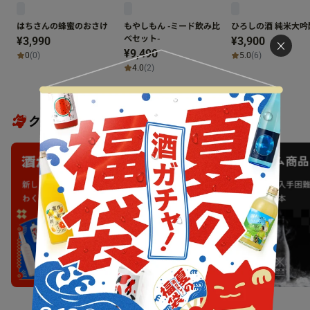
はちさんの蜂蜜のおさけ
もやしもん -ミード飲み比
ひろしの酒 純米大吟
べセット-
¥3,990
¥3,900
Close
¥9,490
0
(0)
5.0
(6)
4.0
(2)
クランド人気企画