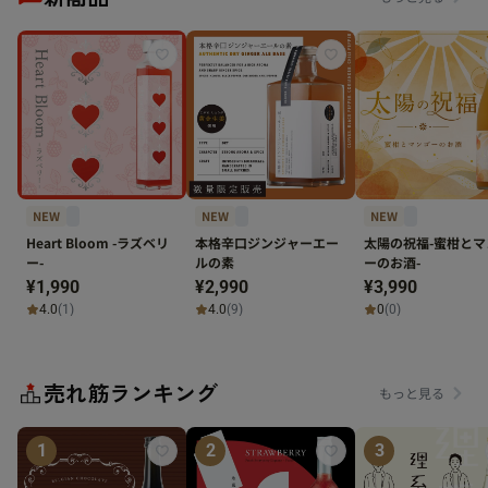
NEW
NEW
NEW
Heart Bloom -ラズベリ
本格辛口ジンジャーエー
太陽の祝福-蜜柑とマ
ー-
ルの素
ーのお酒-
¥1,990
¥2,990
¥3,990
4.0
(1)
4.0
(9)
0
(0)
売れ筋ランキング
もっと見る
1
2
3