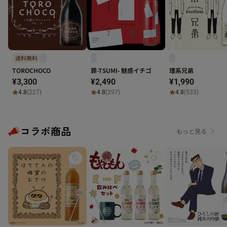
送料無料
TOROCHOCO
罪-TSUMI- 魅惑イチゴ
理系兄弟
¥3,300
¥2,490
¥1,990
4.8
(227)
4.8
(297)
4.8
(533)
コラボ商品
もっと見る