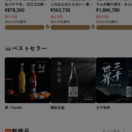
なバナナを、ゴロゴロ楽し
これ以上は入らない！果肉
ラムが織り成す、大人
むバナナリキュール「はじ
量MAXに挑戦した「鬼大と
の極上デザート「贅の
¥878,260
¥563,730
¥1,886,780
めましての島バナナ」
ろ梅酒」
奏チーズケーキ -
あと4日
あと5日
あと6日
Coconut-」
164人
が応援中
88人
が応援中
276人
が応援中
ベストセラー
罪 -TSUMI-
理系兄弟
三千世界
新商品
もっと見る