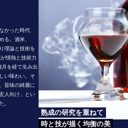
いなかった時代
める。酒米、
り理論と技術を
蔵が情熱と技術力
歳月を経て生み出
しい味わい。そ
、旨味の綺麗に
玄人向け」とい
た。
熟成の研究を重ねて
時と技が描く均衡の美