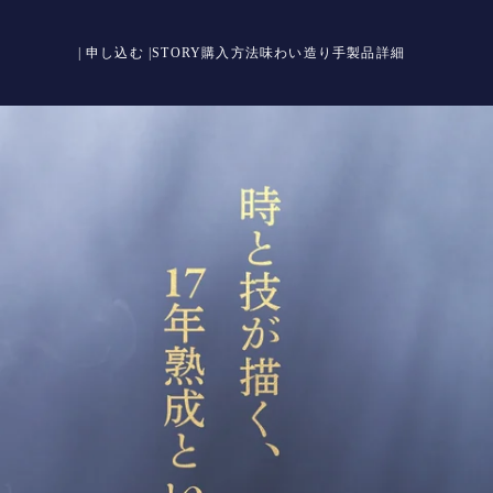
| 申し込む |
STORY
購入方法
味わい
造り手
製品詳細