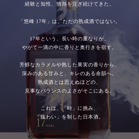
経験と知性、情熱を注ぎ続けてきた。
「悠峰 17年」は、ただの熟成酒ではない。
17年という、長い時の重なりが、
やがて一滴の中に香りと奥行きを宿す。
芳醇なカラメルや熟した果実の香りから、
深みのある甘みと、キレのある余韻へ。
熟成酒とは思えぬほどの、
見事なバランスのよさがそこにある。
これは、「時」に挑み、
「味わい」を制した日本酒。