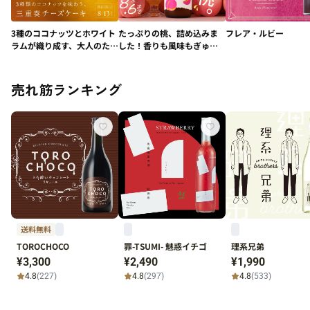
3種のココナッツとホワイト
たっぷりの桃、詰め込みま
フレア・ルビー
ラムが織り成す、大人のため
した！香りも風味もぎゅぎ
の極上デザート「贅の三重
ゅっと"桃"ビール「桃まる
奏チーズケーキ -
ごとヴァイツェン」
Coconut-」
売れ筋ランキング
送料無料
TOROCHOCO
罪-TSUMI- 魅惑イチゴ
理系兄弟
¥3,300
¥2,490
¥1,990
4.8
(227)
4.8
(297)
4.8
(533)