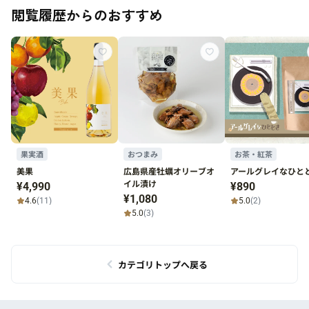
閲覧履歴からのおすすめ
果実酒
おつまみ
お茶・紅茶
美果
広島県産牡蠣オリーブオ
アールグレイなひと
イル漬け
¥4,990
¥890
¥1,080
4.6
(11)
5.0
(2)
5.0
(3)
カテゴリトップへ戻る