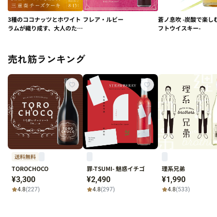
3種のココナッツとホワイト
フレア・ルビー
蒼ノ息吹 -炭酸で楽し
ラムが織り成す、大人のため
フトウイスキー-
の極上デザート「贅の三重
奏チーズケーキ -
Coconut-」
売れ筋ランキング
送料無料
TOROCHOCO
罪-TSUMI- 魅惑イチゴ
理系兄弟
¥3,300
¥2,490
¥1,990
4.8
(227)
4.8
(297)
4.8
(533)