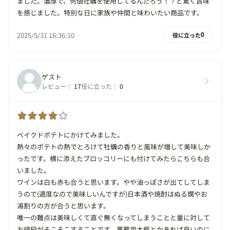
ました。濃厚で、何個牡蠣を使用してるんだろう！？と驚く旨味
を感じました。特別な日に家族や仲間と味わいたい商品です。
2025/5/31 16:36:10
役に立った
0
ゲスト
レビュー：
17
役に立った：
0
ベイクドポテトにかけてみました。
熱々のポテトの熱でとろけて牡蠣の香りと風味が増して美味しか
ったです。横に添えたブロッコリーにも付けてみたらこちらも合
いました。
ワインは白も赤も合うと思います。やや油っぽさが出てしてしま
うので(適度なので美味しいんですが)日本酒や焼酎はぬる燗やお
湯割りの方が合うと思います。
唯一の難点は美味しくて直ぐ無くなってしまうことと量に対して
お値段がそこそこすることです。業務用大瓶とかあれば良いのに