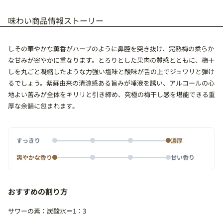
味わい
商品情報
ストーリー
しその華やかな薫香がハーブのように鼻腔を突き抜け、完熟梅の柔らか
な甘みが密やかに重なります。とろりとした果肉の質感とともに、梅干
しを丸ごと凝縮したような力強い塩味と酸味が舌の上でジュワリと弾け
るでしょう。紫蘇由来の清涼感ある旨みが唾液を誘い、アルコールの心
地よい苦みが全体をキリリと引き締め、究極の梅干し感を堪能できる重
厚な余韻に包まれます。
すっきり
濃厚
爽やかな香り
甘い香り
おすすめの割り方
サワーの素：炭酸水＝1：3