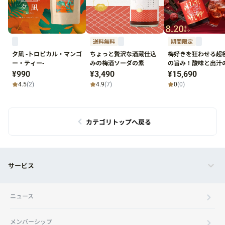
送料無料
期間限定
夕凪 -トロピカル・マンゴ
ちょっと贅沢な酒蔵仕込
梅好きを狂わせる超
ー・ティー-
みの梅酒ソーダの素
の旨み！酸味と出汁
け算にハマる究極の
¥990
¥3,490
¥15,690
「旨味マシマシ梅干
4.5
(2)
4.9
(7)
0
(0)
ワー」
カテゴリトップへ戻る
サービス
ニュース
メンバーシップ