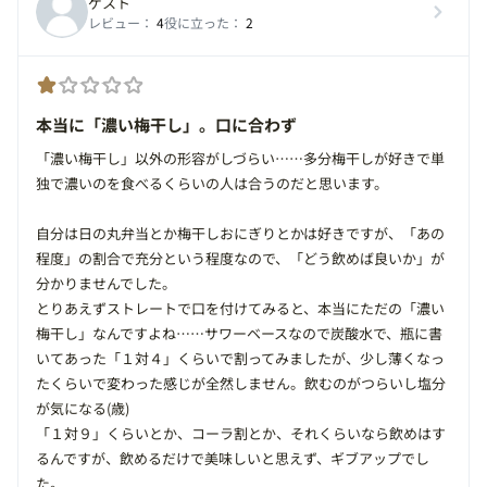
ゲスト
レビュー：
4
役に立った：
2
本当に「濃い梅干し」。口に合わず
「濃い梅干し」以外の形容がしづらい……多分梅干しが好きで単
独で濃いのを食べるくらいの人は合うのだと思います。
自分は日の丸弁当とか梅干しおにぎりとかは好きですが、「あの
程度」の割合で充分という程度なので、「どう飲めば良いか」が
分かりませんでした。
とりあえずストレートで口を付けてみると、本当にただの「濃い
梅干し」なんですよね……サワーベースなので炭酸水で、瓶に書
いてあった「１対４」くらいで割ってみましたが、少し薄くなっ
たくらいで変わった感じが全然しません。飲むのがつらいし塩分
が気になる(歳)
「１対９」くらいとか、コーラ割とか、それくらいなら飲めはす
るんですが、飲めるだけで美味しいと思えず、ギブアップでし
た。