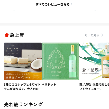
すべてのレビューをみる
急上昇
もっと見る
3種のココナッツとホワイト
ペリドット
蒼ノ息吹 -炭酸で楽し
ラムが織り成す、大人のため
フトウイスキー-
の極上デザート「贅の三重
奏チーズケーキ -
Coconut-」
売れ筋ランキング