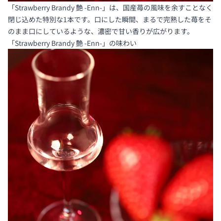
「Strawberry Brandy 艶 -Enn-」は、国産苺の風味を余すことなく
閉じ込めた特別な1本です。口にした瞬間、まるで完熟した苺をそ
のまま口にしているような、濃密で甘い香りが広がります。
「Strawberry Brandy 艶 -Enn-」の味わい