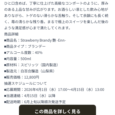
ひと口含めば、丁寧に仕上げた高級なコンポートのように、厚み
のある上品な甘みが広がります。お酒らしい凛とした飲み心地が
ありながら、トゲのない滑らかな舌触り。そして余韻にも長く続
く、苺の清らかな残り香。まるで極上のスイーツを楽しんだ後の
ような満足感が心まで満たしてくれます。
商品詳細
■商品名：Strawberry Brandy 艶 -Enn-
■商品タイプ：ブランデー
■アルコール度数：40％
■内容量：500ml
■原材料：スピリッツ（国内製造）
■製造元：白百合醸造（山梨県）
■販売価格：12,800円
抽選スケジュールについて
■応募期間：2026年4月1日（水）17:00〜4月15日（水）13:00
■当選連絡：4月15日（水）以降
■配送時期：6月上旬以降順次発送予定
この商品を詳しく見る