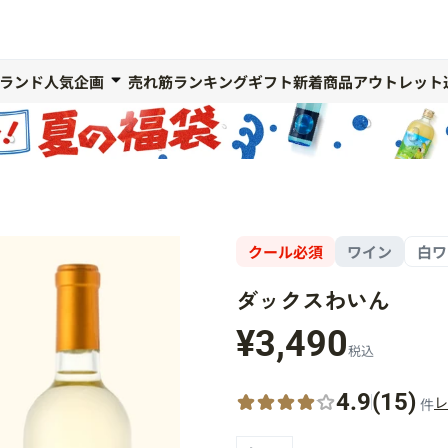
ランド人気企画
売れ筋ランキング
ギフト
新着商品
アウトレット
クール必須
ワイン
白ワ
ダックスわいん
¥3,490
税込
4.9
(15)
レ
件