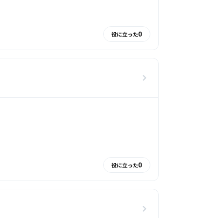
0
役に立った
0
役に立った