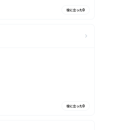
0
役に立った
0
役に立った