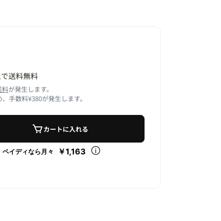
以上で送料無料
送料
が発生します。
、手数料¥380が発生します。
カートに入れる
￥1,163
ペイディなら月々