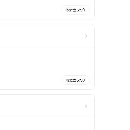
0
役に立った
0
役に立った