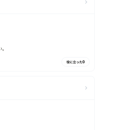
い。
0
役に立った