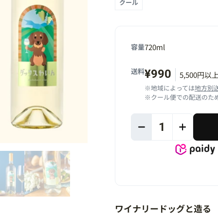
クール
容量
720ml
送料
¥990
5,500円
※地域によっては
地方別
※クール便での配送のため
1
ワイナリードッグと造る