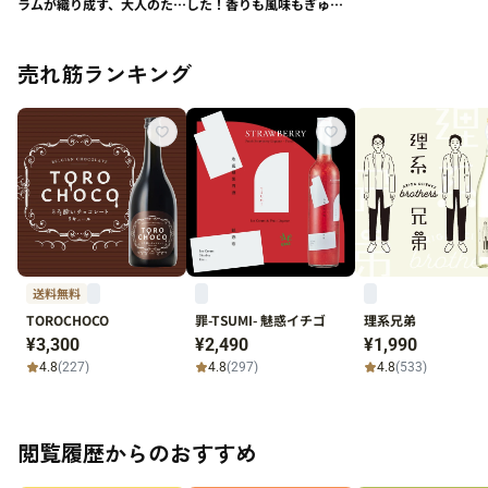
ラムが織り成す、大人のため
した！香りも風味もぎゅぎ
の極上デザート「贅の三重
ゅっと"桃"ビール「桃まる
奏チーズケーキ -
ごとヴァイツェン」
Coconut-」
売れ筋ランキング
送料無料
TOROCHOCO
罪-TSUMI- 魅惑イチゴ
理系兄弟
¥3,300
¥2,490
¥1,990
4.8
(227)
4.8
(297)
4.8
(533)
閲覧履歴からのおすすめ