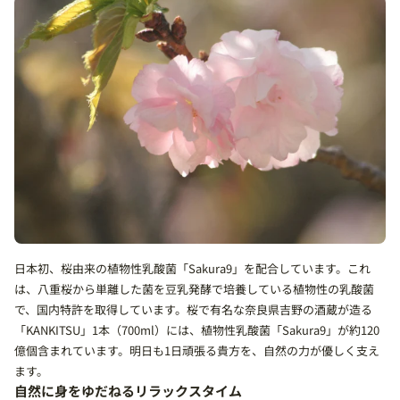
日本初、桜由来の植物性乳酸菌「Sakura9」を配合しています。これ
は、八重桜から単離した菌を豆乳発酵で培養している植物性の乳酸菌
で、国内特許を取得しています。桜で有名な奈良県吉野の酒蔵が造る
「KANKITSU」1本（700ml）には、植物性乳酸菌「Sakura9」が約120
億個含まれています。明日も1日頑張る貴方を、自然の力が優しく支え
ます。
自然に身をゆだねるリラックスタイム