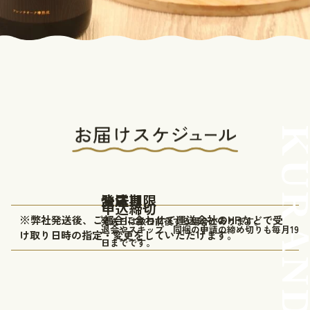
決済期限
発送日
お届け
申込締切
※弊社発送後、ご都合に合わせて運送会社のHPなどで受
発送日は数日前後する場合があります。
退会やスキップ、同梱の申請の締め切りも毎月19
け取り日時の指定・変更をしていただけます。
日までです。