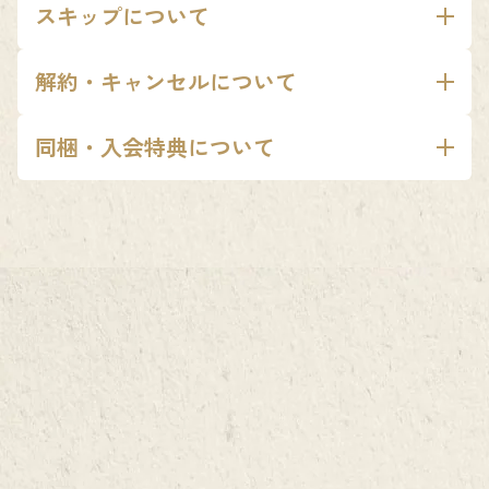
領収書の発行は行っていますか？
どこの酒蔵の日本酒ですか？
スキップについて
かかりません。配送料は商品代金に含まれます。また、弊社がク
領収書の発行は行っておりません。クレジットカード会社発行の
特定の地域に限定せず、全国各地の酒蔵の日本酒をお届けしてい
スキップとは何ですか？
ール便で送る必要があると判断した商品につきましては、クール
解約・キャンセルについて
利用明細書を領収書としてご利用ください。
ます。クランドスタッフが厳選した会員さまのためだけの日本酒
ご都合が悪い月にお届けをお休みできる機能です。スキップした
19日以降に申し込んだ場合はどうなりますか？
便手数料も無料となっております。
をお楽しみください。
解約はどこからできますか？
運送会社はどこですか？
月の料金は発生しません。毎月19日までにマイページの「登録情
同梱・入会特典について
同じ商品が届くことはありますか？
19日以降のお申し込みは、翌月最終金曜日の定期便が初回のお届
マイページの「登録情報」内「定期購入」より解約可能です。
報」よりお手続きをお願いします。
佐川急便、またはヤマト運輸にてお届けしております。運送会社
けになります。例えば5月20日に申し込んだ場合、初回のお届け
オンラインストアで購入した商品を一緒に届けてほしい
同じ商品が届くことはございません。クランドCLUBでは日本全
スキップは何度でも使用できますか？
※初回のみ、解約は承っておりません。
のご指定は承っておりませんので、ご了承ください。
です。
日は6月の最終金曜日になります。
国、多くの酒蔵と日本酒との出会いをご提供しております。全国
※間違って注文した場合は、カスタマーサポートセンターまでお
配達時に不在で受け取りが出来ませんでした。
スキップは何度でも使用できます。
決済日はいつですか？
商品のご購入時に、カート内の配送方法を選択する項目にて「定
の酒蔵と数年単位でスケジュールを組んでおり、季節に合わせて
問い合わせください。
配達時、ご不在の場合は「ご不在連絡票」がポストなどに投函さ
初回の引き落としは注文日、それ以降は毎月20日にクレジットカ
期便に追加する」をご選択ください。
毎月異なるお酒をお届けしています。
■返品はできますか？
れます。商品が弊社に返送されましたら、ご登録のメールアドレ
日本酒に賞味期限はありますか？
ードでの自動決済となります。
※同梱の締め切りは毎月19日までです。それ以降のご注文は翌月
お客様のご都合による返品・交換は承りかねますので、何卒ご了
決済情報について
ス宛に再配送についてご連絡を致します。恐れ入りますが、再配
号と一緒にお届けします。
日本酒には賞味期限はございません。ただし、クランド CLUBで
承ください。万が一、破損や商品の誤りがあった場合、到着後7日
達をご希望の場合は、再配送料をお支払いいただく必要がござい
※一部の商品は定期便への同梱が出来かねる場合がございます。
クレジットカードの決済情報は、当社が委託するshopify inc.のサ
お届けする日本酒は、最も美味しく飲んでいただける状態でお届
間以内にカスタマーサポートセンターまでご連絡いただきますよ
ます。ご了承くださいませ。
予めご了承ください。
ーバーを利用し決済処理が行われます。これにより、当社サーバ
けしているため、お早めにお飲みいただくのがおすすめです。飲
うお願い致します。
受け取りができず商品が返送されてしまいました。
オンラインストアの商品が割引になる特典は、どうした
ー内、および当社内に会員様のクレジットカード情報は、記録・
み頃は未開封の状態でお届けから半年程度が目安です。
ら利用できますか？