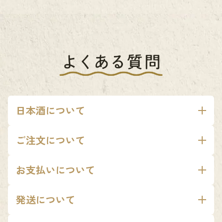
日本酒について
クランドCLUBで届く日本酒とは？
ご注文について
高精白の純米大吟醸酒、オーク樽の熟成酒などの特別な造りのお
定期購入の注文番号はどこから確認できますか？
酒や、数量限定のしぼりたての新酒といった季節を感じるお酒な
お支払いについて
注文番号はマイページログイン後、「定期購入管理」のページよ
ど贅沢な日本酒から、その時飲むのにふさわしい1本をお届けして
どんな支払い方法がありますか？
り確認可能です。
発送について
います。どの商品も、会員の皆さまの分のみという一期一会の大
クレジットカード決済のみ承っております。
変希少な限定酒です。毎月、720mlの日本酒を1本お届けします。
送料はかかりますか？