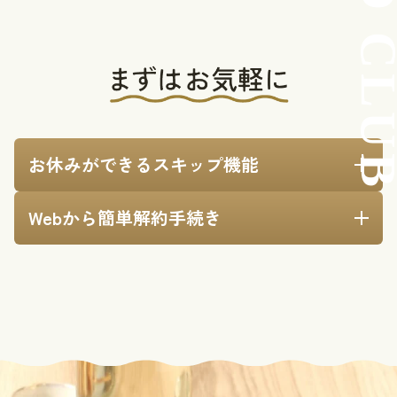
お休みができるスキップ機能
「先月分が残っているから間を空けたい」というとき
Webから簡単解約手続き
も、その月だけお休みできます。マイページから簡単に
手続きがわずらわしいという方もご安心いただけるよ
スキップ申請が行えるので安心です。毎月19日までに申
う、Webから簡単に解約手続きが可能です。「健康のた
請をお願いします。
めにお酒を控えることにした」「利用してみたけど、毎
月は飲みきれない」という方も、いつでも退会ができま
す。