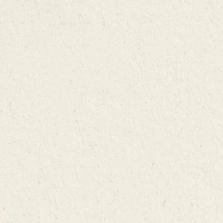
カスタマーサポートまでご連絡ください。再配達または翌月の定
日本酒はどう保存すれば良いですか？
保管されません。
お手続きは必要ございません。決済の画面で自動的に割引になり
最低継続期間はありますか？
期便とおまとめしてのお届けが可能です。※再配送料を請求する
日本酒は大変デリケートなお酒で、温度変化や光に弱く、鮮度が
ますので、ご確認の上注文を完了してください。
場合がございます。
ございません。1ヶ月のみのご利用も可能です。また、解約金も発
美味しさに強く影響します。そのため、冷蔵庫、もしくは直射日
ギフトラッピングはできますか？
生しません。解約またはスキップは、マイページよりお手続きい
光を避けて涼しい場所での保存をお願いいたします。酒質・保存
クランド CLUBのギフトラッピングはできません。
ただけます。
状態によっては、お日にちが経過しても美味しくお召し上がりい
複数の宛先に届けることはできますか？
ただける場合もありますが、基本的に時間の経過とともに風味は
1回のお申込みで、1つの宛先となっております。複数の宛先にお
損なわれていきます。開栓後は必ず冷蔵保管の上、出来るだけお
届けを希望される場合は、お手数ですが1件ごとに新規でお申込み
早めにお召し上がりください。
いただき、配送先を設定してください。
日本酒以外に、何が届くのですか？
離島への配送は行ってますか？
造り手さんを身近に感じられる酒蔵インタビューなどを掲載した
離島地域への配送も行っております。配達可能地域につきまして
「クランド CLUBニュースレター」をお届けしています。初回の
は佐川急便、及びクロネコヤマトのホームページをご覧くださ
お届けでは、それに加えて、クランドオリジナルおちょこと「ク
い。
ランド CLUB パスポート」も一緒にお届けします。