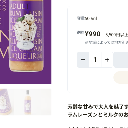
容量
500ml
送料
¥990
5,500円
※地域によっては
地方別
1
芳醇な甘みで大人を魅了
ラムレーズンとミルクの