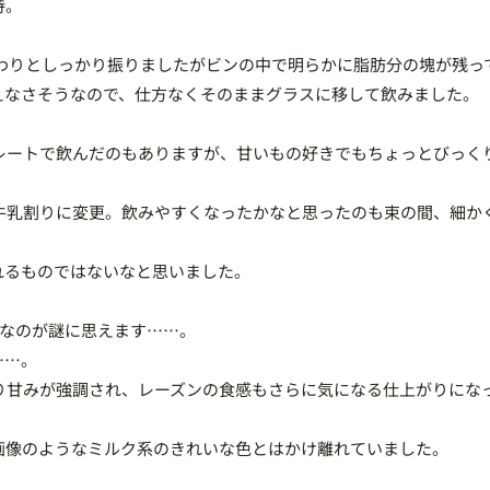
待。
 わりとしっかり振りましたがビンの中で明らかに脂肪分の塊が残っ
えなさそうなので、仕方なくそのままグラスに移して飲みました。
レートで飲んだのもありますが、甘いもの好きでもちょっとびっく
牛乳割りに変更。飲みやすくなったかなと思ったのも束の間、細か
れるものではないなと思いました。
価なのが謎に思えます……。
……。
り甘みが強調され、レーズンの食感もさらに気になる仕上がりにな
画像のようなミルク系のきれいな色とはかけ離れていました。