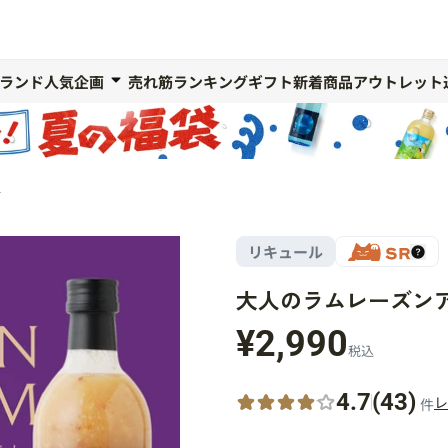
ランド人気企画
売れ筋ランキング
ギフト
新着商品
アウトレット
酒
リキュール
大人のラムレーズン
¥2,990
税込
4.7
(43)
レ
件