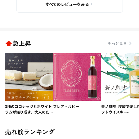
すべてのレビューをみる
急上昇
もっと見る
3種のココナッツとホワイト
フレア・ルビー
蒼ノ息吹 -炭酸で楽し
ラムが織り成す、大人のため
フトウイスキー-
の極上デザート「贅の三重
奏チーズケーキ -
Coconut-」
売れ筋ランキング