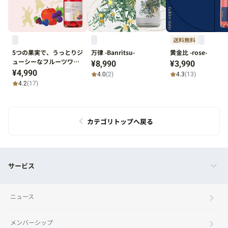
送料無料
5つの果実で、うっとりジ
万律 -Banritsu-
黄金比 -rose-
ューシーなフルーツワイ
¥8,990
¥3,990
ンできちゃいました。
¥4,990
4.0
(2)
4.3
(13)
4.2
(17)
カテゴリトップへ戻る
サービス
ニュース
メンバーシップ