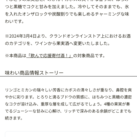
つと黒糖でコクと甘みを加えました。冷やしてそのままでも、氷
を入れたオンザロックや炭酸割りでも楽しめるチャーミングな味
わいです。
※2024年3月4日より、クランドオンラインストア上におけるお酒
のカテゴリを、ワインから果実酒へ変更いたしました。
※本商品は
「飲んで応援寄付酒！」
の対象商品です。
味わい
商品情報
ストーリー
リンゴとミカンの瑞々しい芳香にカボスの清々しさが重なり、鼻腔を爽
やかに彩ります。とろりと滴るブドウの質感に、はちみつと黒糖の濃密
なコクが溶け込み、重厚な層を成して広がるでしょう。4種の果実が奏
でるジューシーな甘みに心解け、リッチで深みのある余韻がどこまでも
続きます。