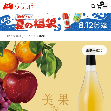
0
TOP
果実酒
白ワイン
美果
画像一覧