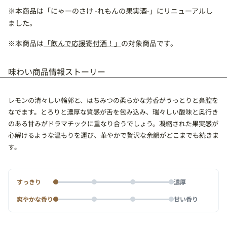
※本商品は
「にゃーのさけ -れもんの果実酒-」
にリニューアルし
ました。
※本商品は
「飲んで応援寄付酒！」
の対象商品です。
味わい
商品情報
ストーリー
レモンの清々しい輪郭と、はちみつの柔らかな芳香がうっとりと鼻腔を
なでます。とろりと濃厚な質感が舌を包み込み、瑞々しい酸味と奥行き
のある甘みがドラマチックに重なり合うでしょう。凝縮された果実感が
心解けるような温もりを運び、華やかで贅沢な余韻がどこまでも続きま
す。
すっきり
濃厚
爽やかな香り
甘い香り