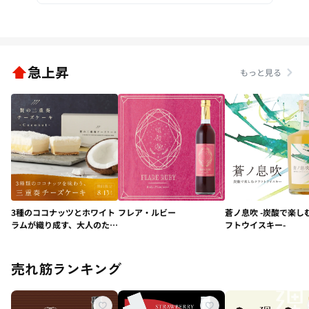
急上昇
もっと見る
3種のココナッツとホワイト
フレア・ルビー
蒼ノ息吹 -炭酸で楽し
ラムが織り成す、大人のため
フトウイスキー-
の極上デザート「贅の三重
奏チーズケーキ -
Coconut-」
売れ筋ランキング