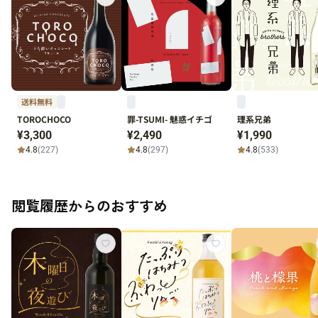
送料無料
TOROCHOCO
罪-TSUMI- 魅惑イチゴ
理系兄弟
¥3,300
¥2,490
¥1,990
4.8
(227)
4.8
(297)
4.8
(533)
閲覧履歴からのおすすめ