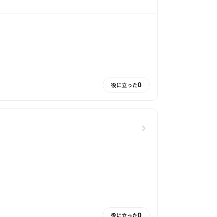
0
役に立った
0
役に立った