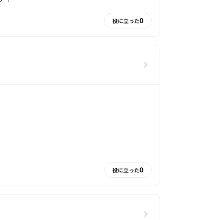
0
役に立った
。
0
役に立った