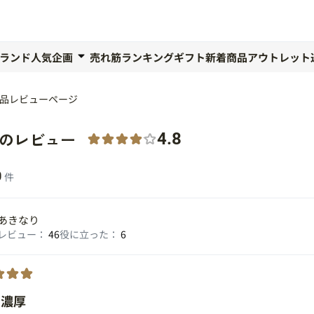
ランド人気企画
売れ筋ランキング
ギフト
新着商品
アウトレット
品レビューページ
件のレビュー
4.8
0
件
あきなり
レビュー：
46
役に立った：
6
て濃厚