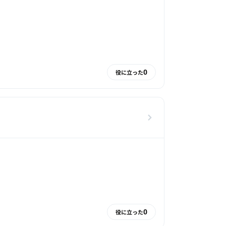
0
役に立った
0
役に立った