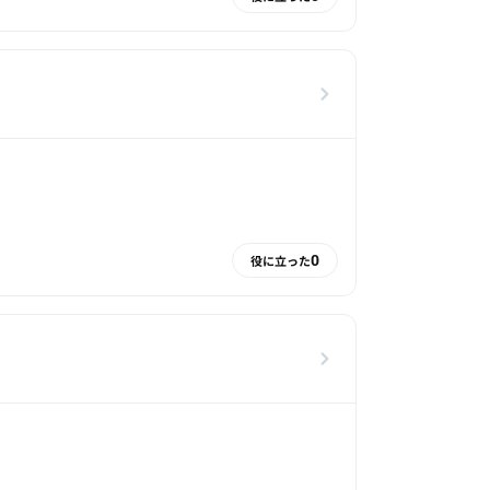
0
役に立った