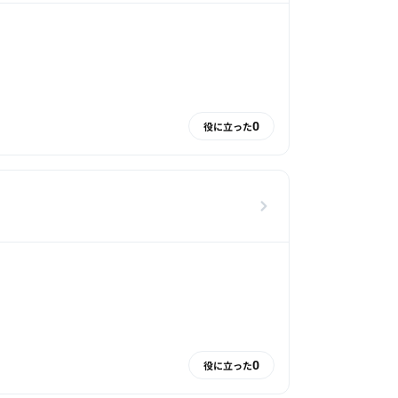
0
役に立った
0
役に立った