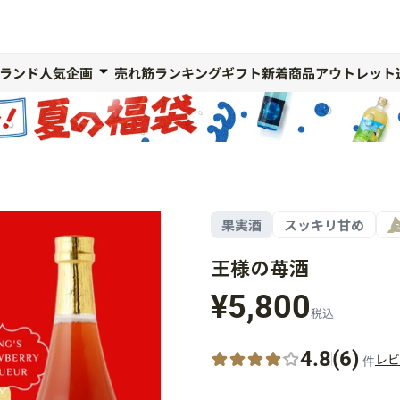
ランド人気企画
売れ筋ランキング
ギフト
新着商品
アウトレット
果実酒
スッキリ甘め
王様の苺酒
¥5,800
税込
4.8
(6)
レビ
件