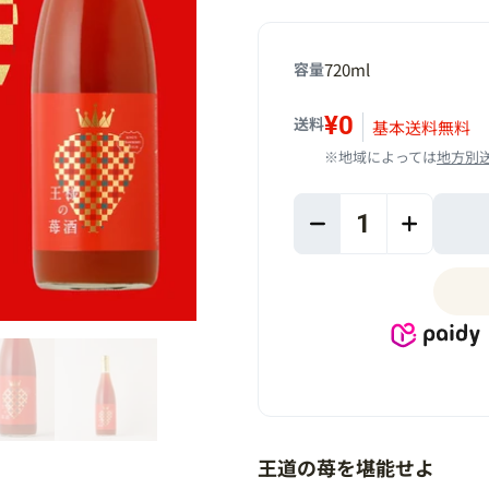
容量
720ml
¥0
送料
基本送料無料
※地域によっては
地方別
1
王道の苺を堪能せよ