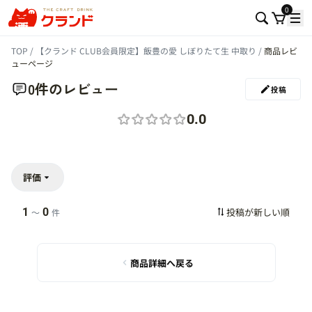
0
TOP
【クランド CLUB会員限定】飯豊の愛 しぼりたて生 中取り
商品レビ
ューページ
0件のレビュー
投稿
0.0
評価
1
0
〜
件
商品詳細へ戻る