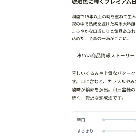
琥珀色に輝くプレミアム
洞窟で15年以上の時を重ねて生
寂の中で熟成を続けた純米大吟醸
まろやかな口当たりと気品あふれ
込めた、至高の一滴がここに。
味わい
商品情報
ストーリー
芳しいくるみや上質なバターク
す。口に含むと、カラメルやみ
酸味が輪郭を演出。和三盆糖の
続く、贅沢な熟成酒です。
辛口
すっきり