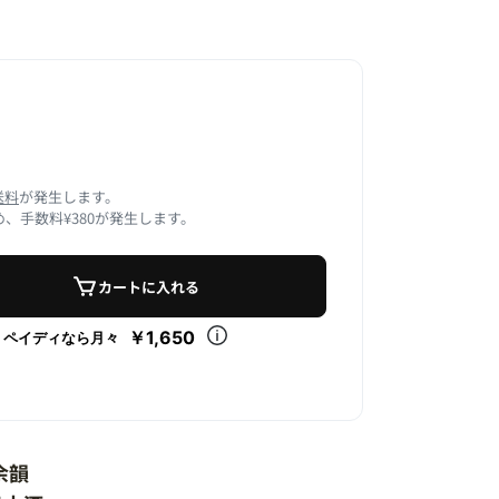
送料
が発生します。
、手数料¥380が発生します。
カートに入れる
￥1,650
ペイディなら月々
余韻