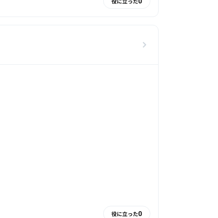
0
役に立った
0
役に立った