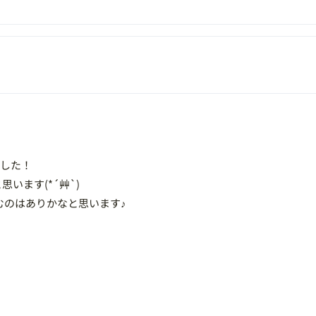
でした！
います(*´艸`)
むのはありかなと思います♪