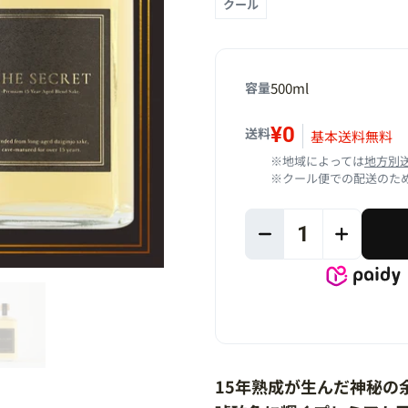
クール
容量
500ml
¥0
送料
基本送料無料
※地域によっては
地方別
※クール便での配送のため
1
15年熟成が生んだ神秘の