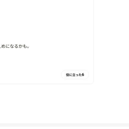
。
えめになるかも。
。
6
役に立った