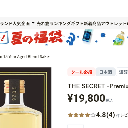
ランド人気企画
売れ筋ランキング
ギフト
新着商品
アウトレット
 15 Year Aged Blend Sake-
クール必須
日本酒
濃醇
THE SECRET -Premium
¥19,800
税込
4.8
(4)
レビ
件