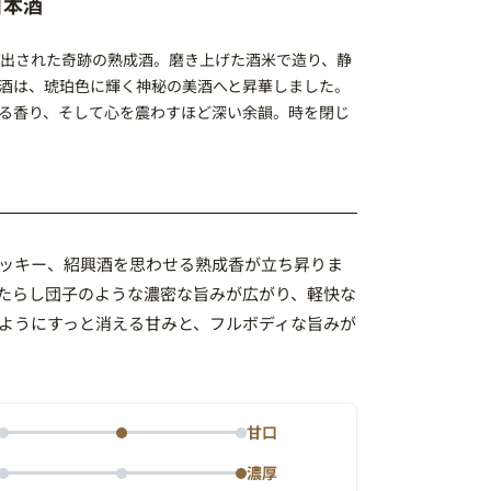
日本酒
み出された奇跡の熟成酒。磨き上げた酒米で造り、静
酒は、琥珀色に輝く神秘の美酒へと昇華しました。
る香り、そして心を震わすほど深い余韻。時を閉じ
ッキー、紹興酒を思わせる熟成香が立ち昇りま
たらし団子のような濃密な旨みが広がり、軽快な
ようにすっと消える甘みと、フルボディな旨みが
甘口
濃厚