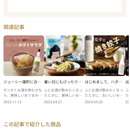
関連記事
ジューシー雄町に合わ
暑い日にもぴったり
はじめまして、ハダカ
出
せて「生ハムポテトサ
「野菜たっぷり3種のホ
麦です。に合わせて
鶏
せっかくお酒を飲むのな
ふとお酒が飲みたくなっ
ふとお酒が飲みたくなっ
ふ
ラダ」
イル焼き」
「なすの焼き餃子」
ら、美味しいおつまみも
たときに、美味しいおつ
たときに、おいしいおつ
た
合わせたいところ。そこ
まみがあれば晩酌もより
まみがあれば晩酌もより
ま
2023.11.13
2023.04.21
2024.05.20
20
でクランドのお酒に合わ
楽しくなるはず。今回
楽しくなるはず。今回
楽
せておすすめのおつまみ
は、暑い日にもぴったり
は、香ばしい香りが特徴
は
を紹介していきます。今
「野菜たっぷり3種のホイ
の麦焼酎「はじめまし
と
回は日本酒「ジューシー
ル焼き」のレシピをご紹
て、ハダカ麦です。」に
の
この記事で紹介した商品
雄町」に合わせて楽し
介します。 「野菜たっぷ
合う、がっつりなのにヘ
す