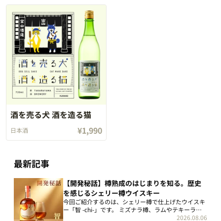
む、「生ハムポテトサラ
り3種のホイル焼き」 ＜
ルシーなおつまみレシピ
う
ダ」のレシピです！ 「生
材料＞ 2人分キャベツの
をご紹介します。 「なす
人
ハムポテトサラダ」 ＜材
葉 2枚長芋 8センチ玉
の焼き餃子」 ＜材料＞ 2
肉
料＞ 2人分・じゃがいも 2
ねぎ 1/2個にんにく
人分豚ひき肉 100グラ
（
個・マヨネーズ 大さじ...
1/2かけベーコン（...
ム＊なす 1本＊にら
少
1/...
黒粒
酒を売る犬 酒を造る猫
¥1,990
日本酒
最新記事
【開発秘話】樽熟成のはじまりを知る。歴史
を感じるシェリー樽ウイスキー
今回ご紹介するのは、シェリー樽で仕上げたウイスキ
ー「智 -chi-」です。 ミズナラ樽、ラムやテキーラの
樽まで、さまざまな樽熟成のウイスキーを手がけてき
2026.08.06