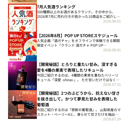
たクランドが、あらためて向き合ったのが「樽熟成ウ
7月人気酒ランキング
イスキーの原点」でした。 この1本...
500種類以上のお酒があるクランド。その中から、
2026年7月に売れ行きが良かった10商品をご紹介しま
す！ 夏の暑い日にぴったりな爽やかな1本から、デザ
2026.08.01
ートのように楽しめる甘いお酒まで、バラエティ豊か
な顔ぶれが揃いました。 【1位】7...
【2026年8月】POP UP STOREスケジュール
人気企画「酒ガチャ」をオフラインで体験できる期間
限定イベント「クランド 酒ガチャ POP UP
STORE」。月ごとに各地で開催中の情報をまとめてい
2026.08.01
きます！ ※公開された情報は随時更新していきます。
「クランド 酒ガチャ POP UP...
【開発秘話】とろりと重たい甘み。深すぎる
愛を4種の果実で表現したリキュール
今回ご紹介するのは、4種類の果実を重ねたベリーリ
キュール「深愛 -shinai-」。 ただ甘いだけではなく、
濃厚な甘みと渋み、そして酸味が分厚く絡み合う1本
2026.07.31
です。 濃密な味わいと、そこに込めた少し危うい世界
【開発秘話】2つのぶどうから、抗えない甘さ
観について、開発を担当したメ...
を抜き出して。かつて夢見た甘みを表現した
葡萄酒
今回ご紹介するのは「禁断の葡萄酒」。 山梨県産のマ
スカット・ベーリーAと、凍らせて甘さだけを抽出し
た巨峰の果汁を重ねた、極上の甘口赤ワイン。 「ワイ
2026.07.29
ンなのに、しっかり甘い」を追いかけた1本につい
て、開発の舞台裏をお届けします。 プロフ...