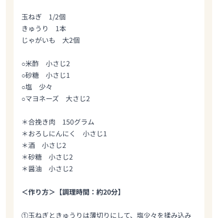
玉ねぎ 1/2個
きゅうり 1本
じゃがいも 大2個
○米酢 小さじ2
○砂糖 小さじ1
○塩 少々
○マヨネーズ 大さじ2
＊合挽き肉 150グラム
＊おろしにんにく 小さじ1
＊酒 小さじ2
＊砂糖 小さじ2
＊醤油 小さじ2
＜作り方＞【調理時間：約20分】
①玉ねぎときゅうりは薄切りにして、塩少々を揉み込み